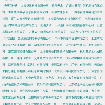
托佩克种猪
上海杨遂科技有限公司
软件开发
广州市顺天计算机科技有限公
司
重庆集羽西硕信息科技有限公司
应用软件服务
上海康祝德网络科技有限
公司
厦门大渡投资咨询有限公司
上海瀚卷信息科技有限公司
汽车租赁服务
惠州市中旺达实业有限公司
周易算命
天津朋行网络科技服务有限公司
江苏
庆润机电有限公司
吉林省中凯网络科技有限公司
深圳市八合投资有限公司
天气预报
盐城霖靓网络科技有限公司
广州市简姗来贸易有限公司
北京尊唯
盈全企业管理有限公司
湖北雷明纸业有限公司
温州四时气备电子商务有限公
司
浙江豪顺拉链有限公司
上海安美能网络技术有限公司
杭州三易文化创意
有限公司
越秀（中国）交通基建投资有限公司
沈阳星耀网络传媒科技有限公
司
深环港旅行社（深圳）有限公司
美冠工程咨询（辽宁）有限公司
云南未
来国际旅行社有限公司银海领域门市部
北京茂天格科技有限公司
江苏京晋国
际贸易有限公司
五金产品零售
水产品
上海讯广数字传媒科技有限公司
广
州好顺信息技术有限公司
杭州知彼科技有限公司
山东省金马宝力生物科技有
限责任公司
抚宁区森港网络工作室
长沙御和堂生物科技有限公司
曹县于二
丽工艺品有限公司
沈阳玛丽电子商务有限公司
襄阳市高新技术开发区精英同
创网络科技中心
北京业学珉科贸有限公司
上海煜晟豪科技有限公司
成都云